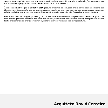
componente de arquitetura passiva e de outros serviços de sustentabilidade, oferecendo soluções inovadoras para
os mais variados projetos de construção, ambientes urbanos e materiais.
É com este objetivo que a
EVOLUTION®
procura promover as soluções mais apropriadas ao desafio das
alterações climáticas, contemplando nos seus projetos edifícios próximos ou de consumo zero energia, capazes de
projetar conforto e bem-estar, aos seus utilizadores, à ecologia, aos materiais, à energia e reservas de água.
Assim, definimos estratégias que abrangem todo o edificado, melhorando a sua performance ambiental global, sem
descuidar na qualidade e conforto dos seus utilizadores, definindo as soluções mais adequadas para as questões
da eficiência energética, energias renováveis, conforto térmico, ventilação e iluminação natural.
Arquiteto David Ferreira