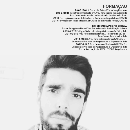
FORMAÇÃO
2006/2009
Curso de Artes Visuais e plásticas
2009/2016
Mestrado Integrado em Arquitetura pela Faculdade de
Arquitetura e Artes da Universidade Lusíada do Porto
2017
Formação em acessibilidades no Projeto de Arquitetura, OASRN
2017
Formação em Reabilitação Estrutural de Edificado Antigo, OASRN
EXPERIÊNCIA PROFISSIONAL
2014
Estágio na Porto Vivo, Sociedade de Reabilitação Urbana
2016/2017
Estágio Ordem dos Arquitetos com Art3Arq, Lda
2017/2018
Arquiteto colaborador na J. Teixeira de Sousa –
Arquitetos Associados Lda
2018/2020
Arquiteto colaborador na GAUCEME –
Estudos e Projetos de Arquitetura e Engenharia, Lda
2022/2022
Arquiteto convidado na GAUCEME –
Estudos e Projetos de Arquitetura e Engenharia, Lda
2019
Fundação da EVOLUTION® Arquitetura