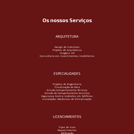
Os nossos Serviços
ARQUITETURA
Design de Interiores
Projetos de Arquitetura
Imagens 3D
Consultoria em Investimentos Imobiliários
ESPECIALIDADES
Projetos de Engenharia
Fiscalização de Obra
Estudo Comportamento Térmico;
Estudo de Comportamento Acústico;
Segurança Contra Incêndios em Edifícios;
Instalações Mecânicas de Climatização.
LICENCIAMENTOS
Tipos de Usos
Requerimentos
Edificação