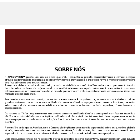
SOBRE NÓS
A
EVOLUTION®
presta um serviço único que inclui consultoria, projeto, acompanhamento e comercialização,
através da definição de estratégias de desenvolvimento e otimização de projeto de forma a melhorar o desempenho
dos investimentos dos seus clientes.
A empresa elabora estudos de mercado, estudo de viabilidade económica/financeira e acompanhamento técnico
durante todas as fases de projeto, sendo a sua atividade alavancada pelo conhecimento e experiência dos seus
colaboradores, assim como a uma extensa rede de parceiros com profundo conhecimento técnico e experiência dos
mercados locais onde atua.
Procurando apresentar um serviço exclusivo, a
EVOLUTION® Arquitetura
, assenta o seu trabalho em duas
grandes vertentes: por um lado, a capacidade de pensar a vida dos espaços até ao pormenor funcional, por outro
lado, a capacidade de relacionar os edifícios entre si, conferindo-lhes um sentido de pertença à envolvente e ao
espaço público.
Os nossos edifícios inspiram-se na sua envolve com uma qualidade técnica e conceptual, com foco na inovação e
eficiência, sustentabilidade e adaptação à realidade local. Esta visão do futuro é fruto de uma grande experiência
da sua equipa, capaz de desenvolver soluções funcionais, focadas especificamente nas necessidades dos nossos
clientes.
A consciência de que a Arquitetura e a Construção implicam uma atenção exponencial sobre as questões globais
atuais, nomeadamente no que toca ao combate às alterações climáticas, faz com que a
EVOLUTION®
tenha
especial primor ao assumir a sustentabilidade como um valor central de todos os seus projetos.
Esta preocupação reflete-se na crescente oferta de projetos de cariz sustentável, caraterizados por uma elevada