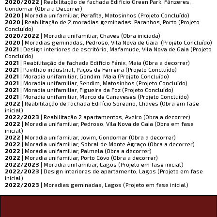
2020/2022
| Reabilitação de fachada Edifício Green Park, Fânzeres,
Gondomar (Obra a Decorrer)
2020
| Moradia unifamiliar, Perafita, Matosinhos (Projeto Concluído)
2020
| Reabilitação de 2 moradias geminadas, Paranhos, Porto (Projeto
Concluído)
2020/2022
| Moradia unifamiliar, Chaves (Obra iniciada)
2020
| Moradias geminadas, Pedroso, Vila Nova de Gaia (Projeto Concluído)
2021
| Design interiores de escritório, Mafamude, Vila Nova de Gaia (Projeto
Concluído)
2021
| Reabilitação de fachada Edifício Fénix, Maia (Obra a decorrer)
2021
| Pavilhão industrial, Paços de Ferreira (Projeto Concluído)
2021
| Moradia unifamiliar, Gondim, Maia (Projeto Concluído)
2021
| Moradia unifamiliar, Sendim, Matosinhos (Projeto Concluído)
2021
| Moradia unifamiliar, Figueira da Foz (Projeto Concluído)
2021
| Moradia unifamiliar, Marco de Canaveses (Projeto Concluído)
2022
| Reabilitação de fachada Edifício Soreano, Chaves (Obra em fase
inicial)
2022/2023
| Reabilitação 2 apartamentos, Aveiro (Obra a decorrer)
2022
| Moradia unifamiliar, Pedroso, Vila Nova de Gaia (Obra em fase
inicial)
2022
| Moradia unifamiliar, Jovim, Gondomar (Obra a decorrer)
2022
| Moradia unifamiliar, Sobral de Monte Agraço (Obra a decorrer)
2022
| Moradia unifamiliar, Palmela (Obra a decorrer)
2022
| Moradia unifamiliar, Porto Côvo (Obra a decorrer)
2022/2023
| Moradia unifamiliar, Lagos (Projeto em fase inicial)
2022/2023
| Design interiores de apartamento, Lagos (Projeto em fase
inicial)
2022/2023
| Moradias geminadas, Lagos (Projeto em fase inicial)